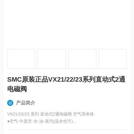
SMC原装正品VX21/22/23系列直动式2通
电磁阀
产品简介
VX21/22/23 系列 直动式2通电磁阀 空气用单体
●空气·中真空·水·油·蒸汽(温水也可)
●流量上升20%※