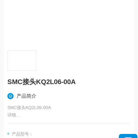
SMC接头KQ2L06-00A
产品简介
SMC接头KQ2L06-00A
详细
●可使用范围为真空－100kPa
●本体形状：一共51种
产品型号：
●螺纹部材质/表面处理（有或无）：2种