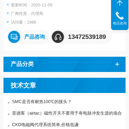
更新时间：2025-11-09
●可选择的表面处理：黄铜（无镀金）、黄铜＋无电解镀镍
●适合管子外径
厂商性质：代理商
圆型
访问量：1986
电话咨询
13472539189
产品咨询
产品分类
技术文章
SMC是否有耐热100℃的接头？
亚德客（airtac）磁性开关不要用于有电脉冲发生源的场合
CKD电磁阀代理系统简单,价格低谦