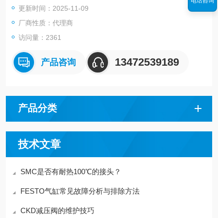
电话咨询
更新时间：2025-11-09
●可选择的表面处理：黄铜（无镀金）、黄铜＋无电解镀镍
厂商性质：代理商
访问量：2361
13472539189
产品咨询
产品分类
技术文章
SMC是否有耐热100℃的接头？
FESTO气缸常见故障分析与排除方法
CKD减压阀的维护技巧