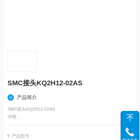
SMC接头KQ2H12-02AS
产品简介
SMC接头KQ2H12-02AS
详细
●可使用范围为真空－100kPa
●本体形状：一共51种
产品型号：
●螺纹部材质/表面处理（有或无）：2种