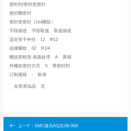
密封剂/密封垫密封
密封圈密封
密封垫密封（Uni螺纹）
字段描述 字段取值 取值描述
适合管子外径 12 Φ12
连接螺纹 02 R1/4
螺纹部材质·表面处理 A 黄铜
外螺纹密封方式 S 带密封剂
订制规格 - 标准
在库类似品 无
SMC接头KQ2L06-00A
上一个：