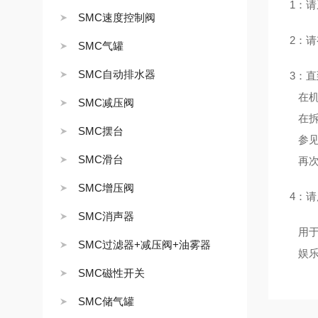
1：
SMC速度控制阀
2：
SMC气罐
SMC自动排水器
3：
在机
SMC减压阀
在拆
SMC摆台
参见
SMC滑台
再次
SMC增压阀
4：
SMC消声器
用于
SMC过滤器+减压阀+油雾器
娱乐
SMC磁性开关
SMC储气罐