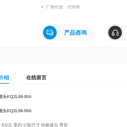
●可选择的表面处理：黄铜（无镀金）、黄铜
厂商性质：代理商
●适合管子外径
产品咨询
介绍
在线留言
接头KQ2L08-00A
接头KQ2L08-00A
KQ2L 系列 公制尺寸 快换接头 弯管