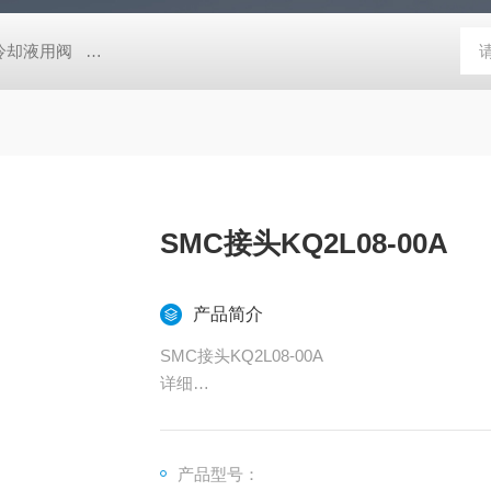
压冷却液用阀
MVSD-180-4E1-AC220V代理金器Mindman电磁阀MVSD-
SMC接头KQ2L08-00A
产品简介
SMC接头KQ2L08-00A
详细
●可使用范围为真空－100kPa
●本体形状：一共51种
●螺纹部材质/表面处理（有或无）：2种
产品型号：