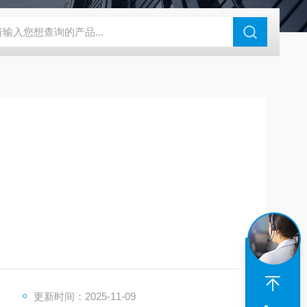
180-4E1-AC220V
EI40A代理ELCO宜科传感器
麦特沃克MET
更新时间：2025-11-09