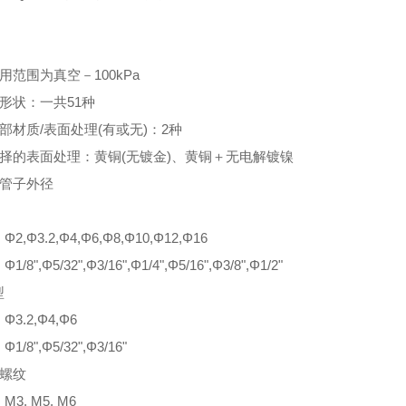
用范围为真空－100kPa
形状：一共51种
部材质/表面处理(有或无)：2种
选择的表面处理：黄铜(无镀金)、黄铜＋无电解镀镍
合管子外径
2,Φ3.2,Φ4,Φ6,Φ8,Φ10,Φ12,Φ16
/8",Φ5/32",Φ3/16",Φ1/4",Φ5/16",Φ3/8",Φ1/2"
型
3.2,Φ4,Φ6
1/8",Φ5/32",Φ3/16"
接螺纹
3, M5, M6