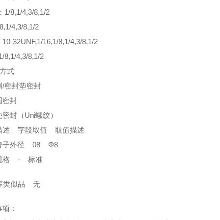
1/8,1/4,3/8,1/2
,1/4,3/8,1/2
0-32UNF,1/16,1/8,1/4,3/8,1/2
/8,1/4,3/8,1/2
封方式
剂/密封垫密封
圈密封
密封（Uni螺纹）
描述 字段取值 取值描述
子外径 08 Φ8
规格 - 标准
类似品 无
事项：