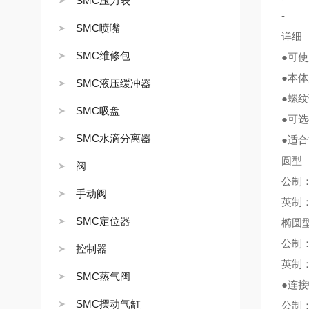
SMC压力表
-
SMC喷嘴
详细
SMC维修包
●可使
●本体
SMC液压缓冲器
●螺纹
SMC吸盘
●可
SMC水滴分离器
●适
圆型
阀
公制：Φ
手动阀
英制：Φ1
SMC定位器
椭圆
公制：Φ
控制器
英制：Φ
SMC蒸气阀
●连
SMC摆动气缸
公制：M