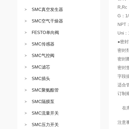
R,Rc：
SMC真空发生器
G：1/8
SMC空气干燥器
NPT：1
FESTO单向阀
Uni：1
●密
SMC传感器
密封
SMC气控阀
密封
SMC滤芯
密封垫
字段
SMC插头
适合管
SMC聚氨酯管
订制
SMC隔膜泵
在库
SMC流量开关
注意
SMC压力开关