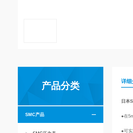
详细
产品分类
日本S
SMC产品
●在5
●可