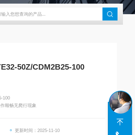
180-4E1-AC220V
EI40A代理ELCO宜科传感器
麦特沃克MET
-50Z/CDM2B25-100
-100
下动作顺畅无爬行现象
更新时间：2025-11-10