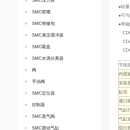
SMC压力表
●轻量
SMC喷嘴
●可
SMC维修包
●带磁
CDG
SMC液压缓冲器
CDA
SMC吸盘
CDQ
SMC水滴分离器
字段
阀
内置
手动阀
安装
缸径
SMC定位器
通口
控制器
气缸
SMC蒸气阀
气缸
SMC摆动气缸
双行