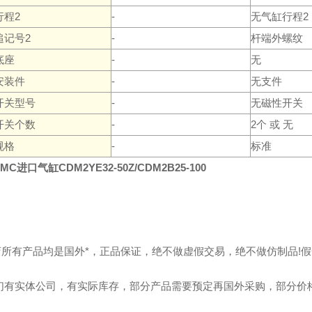
行程2
-
无气缸行程2
追记号2
-
杆端外螺纹
底座
-
无
安装件
-
无支件
开关型号
-
无磁性开关
开关个数
-
2个 或 无
规格
-
标准
MC进口气缸CDM2YE32-50Z/CDM2B25-100
本店所有产品均是国外*，正品保证，绝不做虚假交易，绝不做仿制品!
我们有实体公司，有实际库存，部分产品需要预定再国外采购，部分价