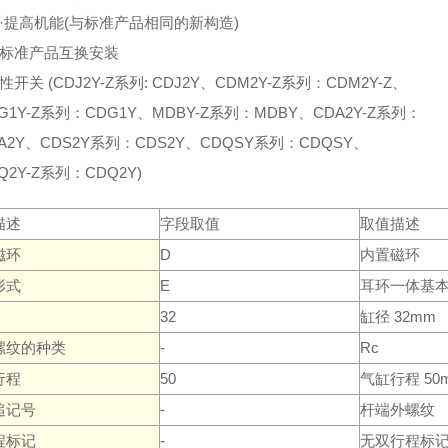
·提高机能(与标准产品相同的新构造)
与标准产品互换安装
性开关 (CDJ2Y-Z系列: CDJ2Y、CDM2Y-Z系列：CDM2Y-Z、
1Y-Z系列：CDG1Y、MDBY-Z系列：MDBY、CDA2Y-Z系列：
2Y、CDS2Y系列：CDS2Y、CDQSY系列：CDQSY、
2Y-Z系列：CDQ2Y)
描述
字段取值
取值描述
磁环
D
内置磁环
形式
E
耳环一体基
32
缸径 32mm
螺纹的种类
-
Rc
行程
50
气缸行程 50
追记号
-
杆端外螺纹
程标记
-
无双行程标