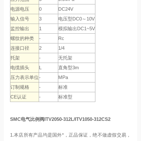
电源电压
0
DC24V
输入信号
3
电压型DC0～10V
监控输出
1
模拟输出DC1~5V
螺纹的种类
-
Rc
连接口径
2
1/4
托架
-
无托架
电缆插头
L
直角型3m
压力表示单位
-
MPa
订制规格
-
标准
CE认证
-
标准型
SMC电气比例阀ITV2050-312L/ITV1050-312CS2
1.本店所有产品均是国外*，正品保证，绝不做虚假交易，