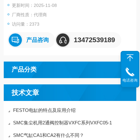
更新时间：2025-11-08
STO卡爪，FESTO浮动接头，FESTO气动元件
厂商性质：代理商
访问量：2373
13472539189
产品咨询
产品分类
电话咨询
技术文章
FESTO电缸的特点及应用介绍
SMC集尘机用2通阀控制器VXFC系列VXFC05-1
SMC气缸CA1和CA2有什么不同？