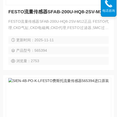
电话咨询
FESTO流量传感器SFAB-200U-HQ8-2SV-M12正品
FESTO流量传感器SFAB-200U-HQ8-2SV-M12正品 FESTO代
理,CKD气缸,CKD电磁阀,CKD代理,FESTO过滤器,SMC过滤
器,CKD过滤器,FESTO,CKD,FESTO传感器,SMC气爪,FESTO
更新时间：2025-11-11
无杆缸,SMC气管,SMC上海代理,MAC电磁阀,费斯托FESTO,M
ETALWORK麦特沃克,ODE电磁阀,亿太诺E.MC,不二精器|上海
产品型号：565394
代理——天筹（上海）
浏览量：2753