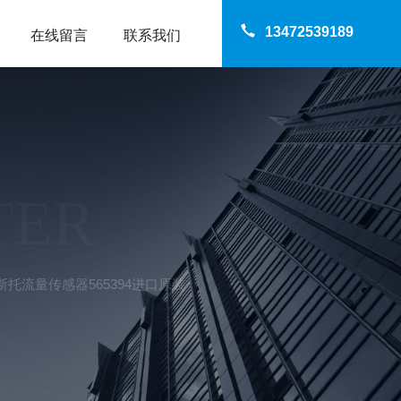
13472539189
在线留言
联系我们
TER
TO费斯托流量传感器565394进口原装