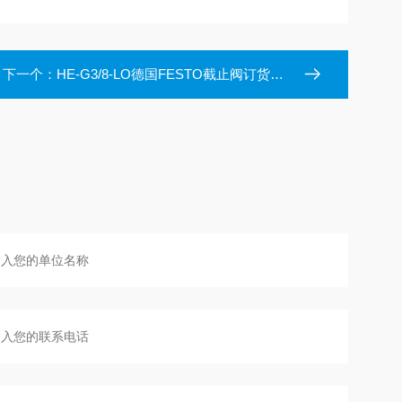
下一个：
HE-G3/8-LO德国FESTO截止阀订货号197133原装正品*