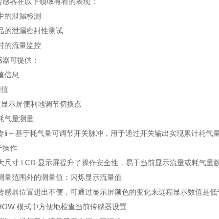
传感器在以下领域有着的表现：
中的泄漏检测
品的泄漏密封性测试
时的流量监控
感器可提供：
值信息
阈值
通过显示屏便利地调节切换点
耗气量测量
专li – 基于耗气量可调节开关脉冲，用于通过开关输出实现累计耗气
于操作
大尺寸 LCD 显示屏提升了操作安全性，易于当前显示流量或耗气量
测量范围外的测量值：闪烁显示流量值
传感器位置进出不便，可通过显示屏颜色的变化来远程显示数值是低
SHOW 模式中方便地检查当前传感器设置