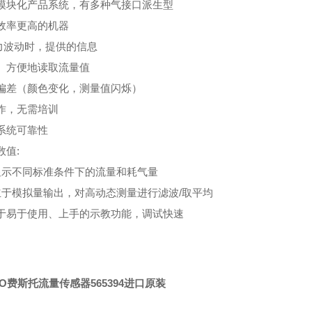
模块化产品系统，有多种气接口派生型
效率更高的机器
力波动时，提供的信息
、方便地读取流量值
偏差（颜色变化，测量值闪烁）
作，无需培训
系统可靠性
数值:
可显示不同标准条件下的流量和耗气量
独立于模拟量输出，对高动态测量进行滤波/取平均
于易于使用、上手的示教功能，调试快速
TO费斯托流量传感器565394进口原装