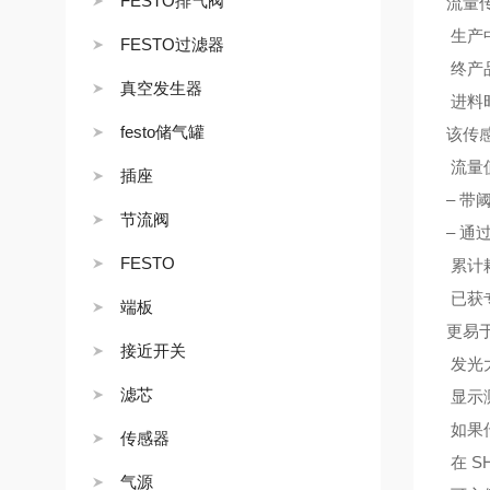
FESTO排气阀
流量
生产
FESTO过滤器
终产
真空发生器
进料
festo储气罐
该传
流量
插座
– 带
节流阀
– 
FESTO
累计
已获
端板
更易
接近开关
发光
滤芯
显示
如果
传感器
在 
气源