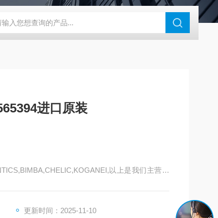
180-4E1-AC220V
EI40A代理ELCO宜科传感器
麦特沃克MET
65394进口原装
ENTICS,BIMBA,CHELIC,KOGANEI,以上是我们主营品
更新时间：2025-11-10