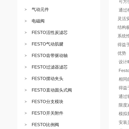
可方
气动元件
通过模
灵活
电磁阀
结构
FESTO活性炭滤芯
系统
FESTO气动肌腱
得益
优势
FESTO齿带驱动轴
设计
FESTO过滤器滤芯
Fes
FESTO摆动夹头
相同
得益于
FESTO直动圆头式阀
通过软
FESTO分支模块
限度
FESTO开关附件
模拟量输
安装
FESTO比例阀