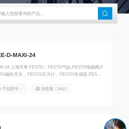
180-4E1-AC220V
EI40A代理ELCO宜科传感器
麦特沃克MET
D-MAXI-24
I-24 上海天筹 FESTO，FESTO气缸,FESTO电磁阀,F
STO磁性开关，FESTO压力计，FESTO传感器,FESTO
流体阀，FESTO马达，FESTO手动阀，FESTO线性滑
卡爪，FESTO浮动接头，FESTO气动元件
产品型号：
浏览量：2412
N