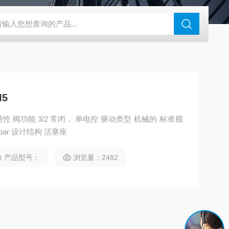
180-4E1-AC220V
EI40A代理ELCO宜科传感器
麦特沃克MET
5
定流量 80 l/min 工作压力 -0.95 ... 8 bar 设计结构 活塞座
产品型号：
浏览量：2482