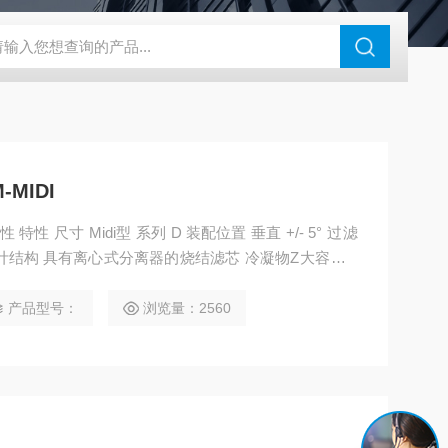
180-4E1-AC220V
EI40A代理ELCO宜科传感器
麦特沃克MET
-MIDI
产品型号：
浏览量：2560