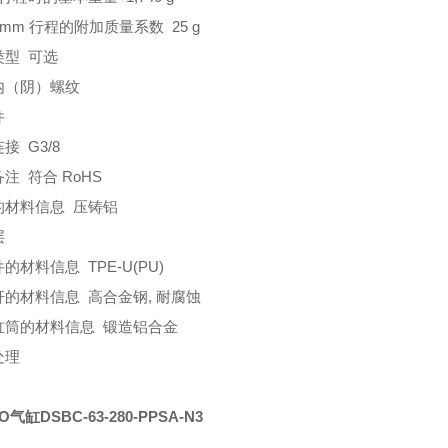
0 mm 行程的附加质量系数 25 g
类型 可选
内（阴）螺纹
件
接 G3/8
注 符合 RoHS
的材料信息 压铸铝
层
的材料信息 TPE-U(PU)
杆的材料信息 高合金钢, 耐腐蚀
缸筒的材料信息 锻造铝合金
处理
O气缸DSBC-63-280-PPSA-N3