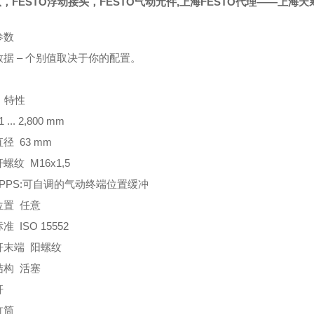
，FESTO浮动接头，FESTO气动元件,上海FESTO代理——上海天
参数
数据 – 个别值取决于你的配置。
 特性
 ... 2,800 mm
径 63 mm
螺纹 M16x1,5
 PPS:可自调的气动终端位置缓冲
位置 任意
准 ISO 15552
杆末端 阳螺纹
结构 活塞
杆
缸筒