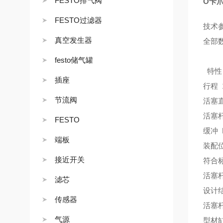
FESTO排气阀
O卡爪
FESTO过滤器
技术
真空发生器
全部
festo储气罐
特性
插座
行程 1
节流阀
活塞直
活塞杆
FESTO
缓冲
端板
装配
接近开关
符合标
活塞
滤芯
设计
传感器
活塞
气源
型材