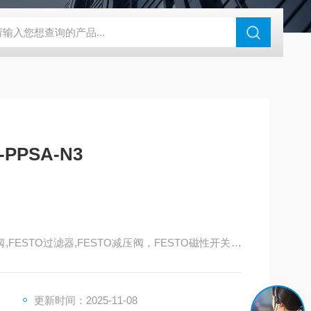
180-4E1-AC220V
EI40A代理ELCO宜科传感器
麦特沃克MET
-PPSA-N3
阀,FESTO过滤器,FESTO减压阀，FESTO磁性开关，
阀,FESTO缓冲器，FESTO流体阀，FESTO马达，FE
机械手，FESTO卡爪，FESTO浮动接头，FESTO气
更新时间：2025-11-08