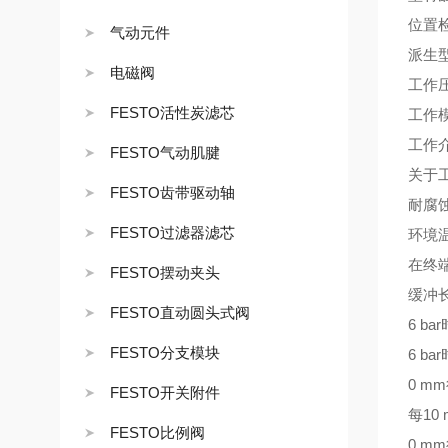
位置
气动元件
派生
电磁阀
工作压力
FESTO活性炭滤芯
工作
工作介质
FESTO气动肌腱
关于
FESTO齿带驱动轴
耐腐蚀
FESTO过滤器滤芯
环境温度
在终端
FESTO摆动夹头
缓冲长
FESTO直动圆头式阀
6 b
FESTO分支模块
6 b
0 m
FESTO开关附件
每10
FESTO比例阀
0 m