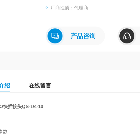
厂商性质：代理商
3：直到确认安全之前，不可以使用机械装置
在机械装置的检修和维护之前，必须确认被驱
在拆除元件时，应在确认上述安全措施之后，
产品咨询
介绍
在线留言
O快插接头QS-1/4-10
参数