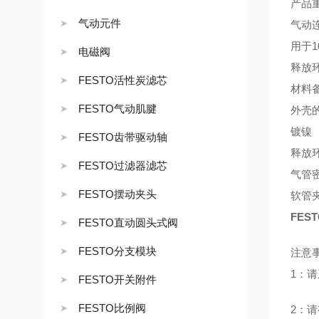
产品重
气动元件
气动连
用于1
电磁阀
释放
FESTO活性炭滤芯
材料备
FESTO气动肌腱
外壳
镀镍
FESTO齿带驱动轴
释放
FESTO过滤器滤芯
气管
FESTO摆动夹头
软管
FEST
FESTO直动圆头式阀
FESTO分支模块
注意
1：
FESTO开关附件
FESTO比例阀
2：