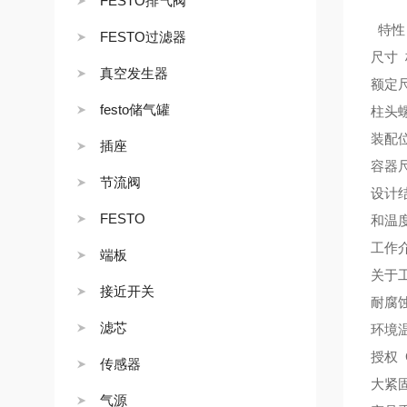
FESTO排气阀
特性
FESTO过滤器
尺寸
真空发生器
额定尺
festo储气罐
柱头
装配
插座
容器尺
节流阀
设计
FESTO
和温度相
工作介质
端板
关于
接近开关
耐腐蚀
滤芯
环境温度
授权 G
传感器
大紧固
气源