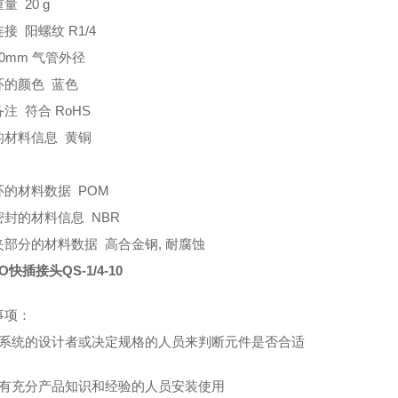
量 20 g
接 阳螺纹 R1/4
0mm 气管外径
环的颜色 蓝色
注 符合 RoHS
的材料信息 黄铜
环的材料数据 POM
密封的材料信息 NBR
夹部分的材料数据 高合金钢, 耐腐蚀
O快插接头QS-1/4-10
事项：
请系统的设计者或决定规格的人员来判断元件是否合适
请有充分产品知识和经验的人员安装使用