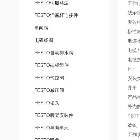
FESTO伺服马达
工作电压
残余纹
FESTO活塞杆连接件
无效电
单向阀
极性
电磁线圈
电连
电缆长
FESTO自动排水阀
电缆护
FESTO端板组件
尺寸 
FESTO气控阀
安装
齐平
FESTO减压阀
产品重
FESTO堵头
外壳
FESTO脚架安装件
PBTP
镀镍
FESTO导向单元
工作状