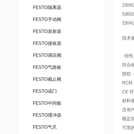
1504
FESTO隔离器
5383
FESTO手动阀
1504
FESTO发射器
技术
FESTO接收器
FESTO调压阀
特性
符合标准
FESTO气路板
授权 c 
FESTO截止阀
RCM 
FESTO或门
CE 
材料备
FESTO中间板
含有P
FESTO缓冲器
额定切
FESTO气爪
可靠的