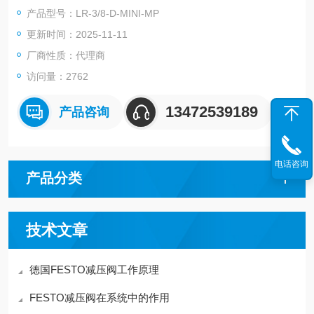
O无杆缸,SMC气管,SMC上海代理,MAC电磁阀,费斯托FESTO,M
产品型号：LR-3/8-D-MINI-MP
ETALWORK麦特沃克,ODE电磁阀,亿太诺E.MC,不二精器
更新时间：2025-11-11
厂商性质：代理商
访问量：2762
13472539189
产品咨询
电话咨询
产品分类
技术文章
德国FESTO减压阀工作原理
FESTO减压阀在系统中的作用