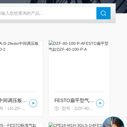
180-4E1-AC220V
EI40A代理ELCO宜科传感器
麦特沃克MET
festo中间调压板LR-ZP-A-D-2
FESTO扁平型气缸DZF-40-100-P-A
：LR-ZP-A-D-2
型号：DZF-40-100-P-A