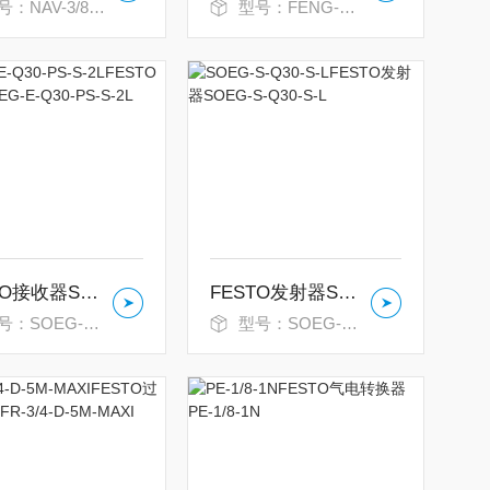
AV-3/8-2C-ISO 11305
型号：FENG-32-320-KF
FESTO接收器SOEG-E-Q30-PS-S-2L
FESTO发射器SOEG-S-Q30-S-L
SOEG-E-Q30-PS-S-2L
型号：SOEG-S-Q30-S-L